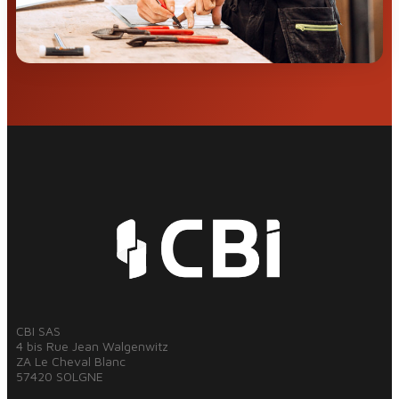
CBI SAS
4 bis Rue Jean Walgenwitz
ZA Le Cheval Blanc
57420 SOLGNE