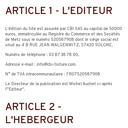
Légales par
Webdeclic SAS
.
ARTICLE 1 - L'EDITEUR
Cacher les crédits
L'édition du Site est assurée par CBI SAS au capital de 50000
euros, immatriculée au Registre du Commerce et des Sociétés
de Metz sous le numéro 520587908 dont le siège social est
situé au 4 B RUE JEAN WALGENWITZ, 57420 SOLGNE.
Numéro de téléphone : 03 87 38 78 00,
Adresse e-mail : info@cbi-toiture.com.
N° de TVA intracommunautaire : FR07520587908
Le Directeur de la publication est Michel Auchet ci-après
l'"Editeur".
ARTICLE 2 -
L'HEBERGEUR